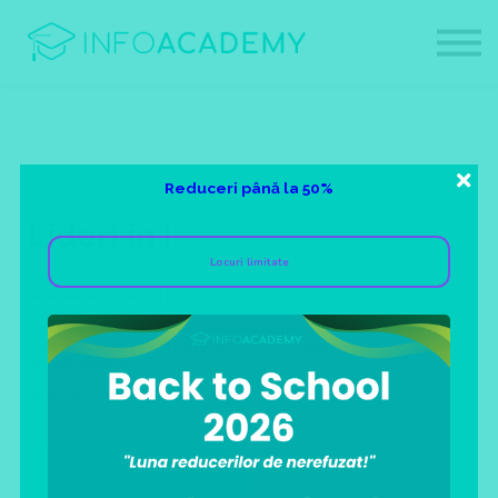
Contact
Despre noi
Afiliati
Login
Sign up
Reduceri până la 50%
Lideri in c
|
Locuri limitate
Accesează universul IT!
Pătrunde într-un mediu de învățare dinamic, ghidat de
instructori dedicați și fii parte dintr-o comunitate
globală vibrantă.
Obține expertiză și avansează în carieră acum!
Înregistrare