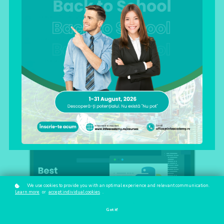
Începe: 10 Sep 2026
Orar: Joi 19:00 - 21:00
Predare: Online(Zoom)
Limba: Română
We use cookies to provide you with an optimal experience and relevant communication.
Learn more
or
accept individual cookies
.
Got it!